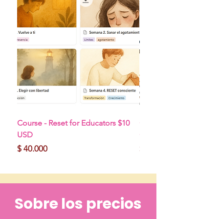
Course - Reset for Educators $10
Course - Before You C
USD
Course for Vocational C
Precio
Precio
$ 40.000
$ 0
Sobre los precios